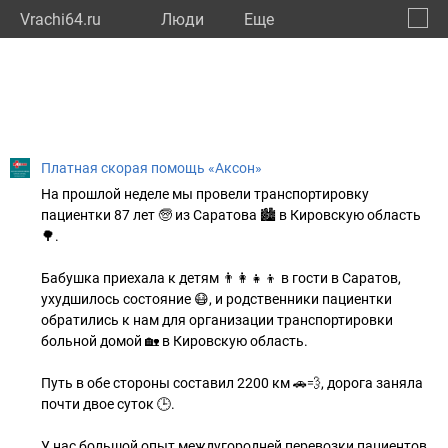
Vrachi64.ru
Люди
Eще
🔔
Сарат
🔍
Платная скорая помощь «Аксон»
На прошлой неделе мы провели транспортировку
пациентки 87 лет 🧓 из Саратова 🏙 в Кировскую область
🌳.
Бабушка приехала к детям 👨‍👩‍👧‍👦 в гости в Саратов,
ухудшилось состояние 😷, и родственники пациентки
обратились к нам для организации транспортировки
больной домой 🏡 в Кировскую область.
Путь в обе стороны составил 2200 км 🚗💨, дорога заняла
почти двое суток 🕒.
У нас большой опыт междугородней перевозки пациентов