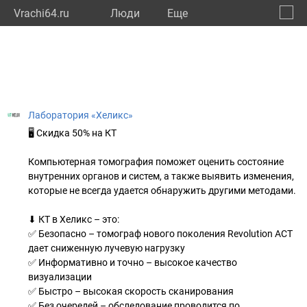
Vrachi64.ru
Люди
Eще
🔔
Сарат
🔍
Лаборатория «Хеликс»
🖥 Скидка 50% на КТ
Компьютерная томография поможет оценить состояние
внутренних органов и систем, а также выявить изменения,
которые не всегда удается обнаружить другими методами.
⬇ КТ в Хеликс – это:
✅ Безопасно – томограф нового поколения Revolution ACT
дает сниженную лучевую нагрузку
✅ Информативно и точно – высокое качество
визуализации
✅ Быстро – высокая скорость сканирования
✅ Без очередей – обследование проводится по