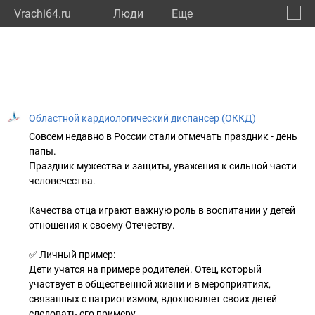
Vrachi64.ru
Люди
Eще
🔔
Сарат
🔍
Областной кардиологический диспансер (ОККД)
Совсем недавно в России стали отмечать праздник - день
папы.
Праздник мужества и защиты, уважения к сильной части
человечества.
Качества отца играют важную роль в воспитании у детей
отношения к своему Отечеству.
✅ Личный пример:
Дети учатся на примере родителей. Отец, который
участвует в общественной жизни и в мероприятиях,
связанных с патриотизмом, вдохновляет своих детей
следовать его примеру.