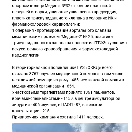
опорном кольце Мединж №32 с шовной пластикой
передней створки, ушивание ушка левого предсердия,
пластика трискупидального клапана в условиях ИК и
фармакохолодовой кардиоплегии;
1 операция - протезирование аортального клапана
механическим протезом "Мединж-2" № 25, пластика
трикуспидального клапана на полоске из ПТФЭ в условиях
искусственного кровообращения и фармакохолодной
кардиоплегии.
В территориальной поликлинике ГУЗ «ОККД» всего
оказано 3767 случаев медицинской помощи, в том числе
неотложной помощи на дому - 485, неотложной помощи в
медицинской организации - 654.
Участковыми терапевтами принято 1361 пациентов,
врачами-специалистами - 1159, в центре амбулаторной
хирургии - 406 случаев, в ЦАОП - 87, в женской
консультации - 215.
Прививочная кампания охатила 1411 человек.