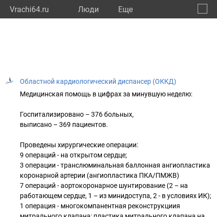
Vrachi64.ru
Люди
Eще
🔔
Сарат
🔍
Областной кардиологический диспансер (ОККД)
Медицинская помощь в цифрах за минувшую неделю:
Госпитализировано – 376 больных,
выписано – 369 пациентов.
Проведены хирургические операции:
9 операций - на открытом сердце;
3 операции - транслюминальная баллонная ангиопластика
коронарной артерии (ангиопластика ПКА/ПМЖВ)
7 операций - аортокоронарное шунтирование (2 – на
работающем сердце, 1 – из минидоступа, 2 - в условиях ИК);
1 операция - многокомпанентная реконструкциия
митрального клапана: пластика митрального клапана на