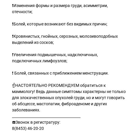
❗️Изменения формы и размера груди, асимметрии,
отечности;
⠀
❗️Болей, которые возникают без видимых причин;
⠀
❗️Кровянистых, гнойных, серозных, молозивоподобных
выделений из сосков;
⠀
❗️Увеличения подмышечных, надключичных,
подключичных лимфоузлов;
⠀
❗️ Болей, связанных с приближением менструации.
☝️НАСТОЯТЕЛЬНО РЕКОМЕНДУЕМ обратиться к
маммологу! Ведь данные симптомы характерны не только
для злокачественных опухолей груди, но и могут говорить
об абсцессе, мастопатии, фиброаденоме и других
заболеваниях.
_______________________________________
☎️Звонок в регистратуру:
8(8453) 46-20-20