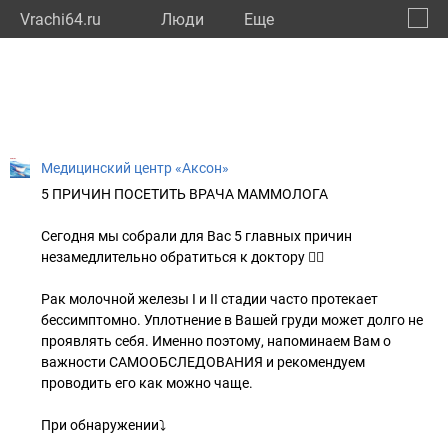
Vrachi64.ru
Люди
Eще
🔔
Сарат
🔍
Медицинский центр «Аксон»
5 ПРИЧИН ПОСЕТИТЬ ВРАЧА МАММОЛОГА
Сегодня мы собрали для Вас 5 главных причин
незамедлительно обратиться к доктору 👇🏻
⠀
Рак молочной железы I и II стадии часто протекает
бессимптомно. Уплотнение в Вашей груди может долго не
проявлять себя. Именно поэтому, напоминаем Вам о
важности САМООБСЛЕДОВАНИЯ и рекомендуем
проводить его как можно чаще.
⠀
При обнаружении⤵️
⠀