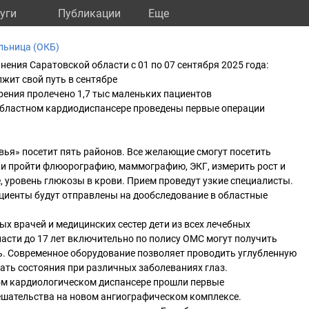
уги
Публикации
Eще
льница (ОКБ)
нения Саратовской области с 01 по 07 сентября 2025 года:
жит свой путь в сентябре
зрения пролечено 1,7 тыс маленьких пациентов
Областном кардиодиспансере проведены первые операции
овья» посетит пять районов. Все желающие смогут посетить
 и пройти флюорографию, маммографию, ЭКГ, измерить рост и
е, уровень глюкозы в крови. Прием проведут узкие специалисты.
ациенты будут отправлены на дообследование в областные
х врачей и медицинских сестер дети из всех лечебных
асти до 17 лет включительно по полису ОМС могут получить
. Современное оборудование позволяет проводить углубленную
ать состояния при различных заболеваниях глаз.
ом кардиологическом диспансере прошли первые
ешательства на новом ангиографическом комплексе.