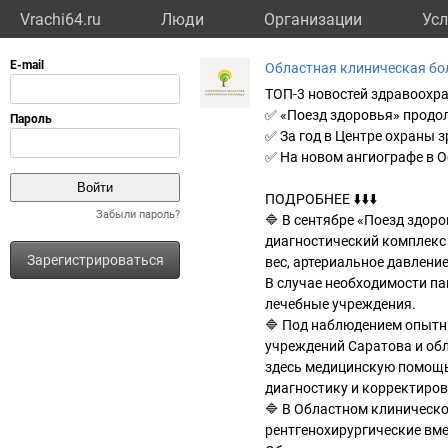
Vrachi64.ru
Люди
Организации
Усл
Областная клиническая бо
ТОП-3 новостей здравоохра
✅ «Поезд здоровья» продол
✅ За год в Центре охраны 
✅ На новом ангиографе в 
ПОДРОБНЕЕ ⬇️⬇️⬇️
Забыли пароль?
🔷 В сентябре «Поезд здор
диагностический комплекс
Зарегистрироваться
вес, артериальное давлени
В случае необходимости п
лечебные учреждения.
🔷 Под наблюдением опытны
учреждений Саратова и обл
здесь медицинскую помощь
диагностику и корректиров
🔷 В Областном клиническ
рентгенохирургические вм