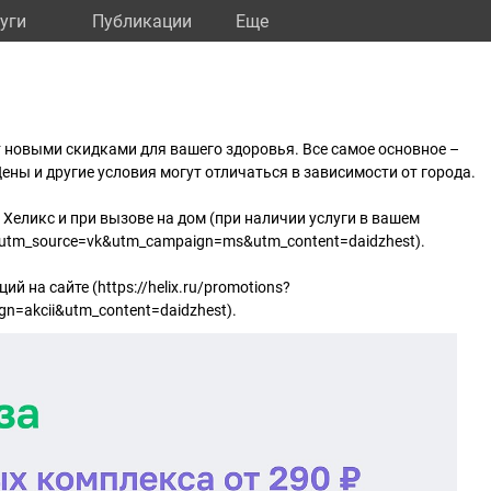
уги
Публикации
Eще
 новыми скидками для вашего здоровья. Все самое основное –
ены и другие условия могут отличаться в зависимости от города.
 Хеликс и при вызове на дом (при наличии услуги в вашем
ms?utm_source=vk&utm_campaign=ms&utm_content=daidzhest).
й на сайте (https://helix.ru/promotions?
n=akcii&utm_content=daidzhest).