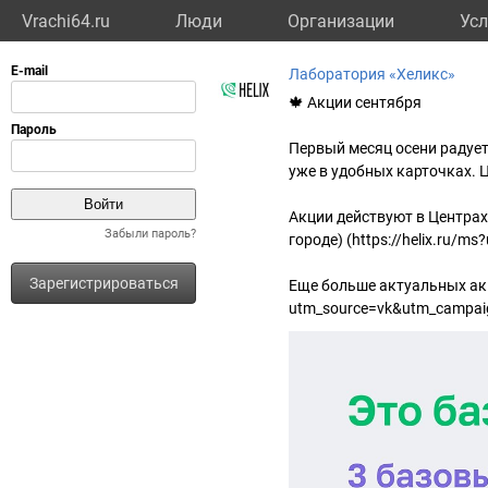
Vrachi64.ru
Люди
Организации
Усл
Лаборатория «Хеликс»
🍁 Акции сентября
Первый месяц осени радует
уже в удобных карточках. Ц
Акции действуют в Центрах
Забыли пароль?
городе) (https://helix.ru/
Зарегистрироваться
Еще больше актуальных акци
utm_source=vk&utm_campaig