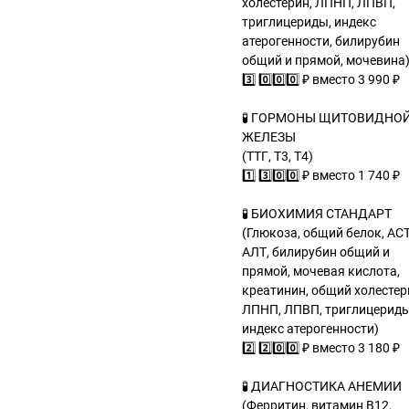
холестерин, ЛПНП, ЛПВП,
триглицериды, индекс
атерогенности, билирубин
общий и прямой, мочевина
3️⃣ 0️⃣0️⃣0️⃣ ₽ вместо 3 990 ₽
🧪 ГОРМОНЫ ЩИТОВИДНО
ЖЕЛЕЗЫ
(ТТГ, Т3, Т4)
1️⃣ 3️⃣0️⃣0️⃣ ₽ вместо 1 740 ₽
🧪 БИОХИМИЯ СТАНДАРТ
(Глюкоза, общий белок, АСТ
АЛТ, билирубин общий и
прямой, мочевая кислота,
креатинин, общий холестер
ЛПНП, ЛПВП, триглицериды
индекс атерогенности)
2️⃣ 2️⃣0️⃣0️⃣ ₽ вместо 3 180 ₽
🧪 ДИАГНОСТИКА АНЕМИИ
(Ферритин, витамин В12,