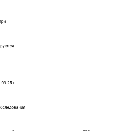
при
ируются
09.25 г.
обследования: