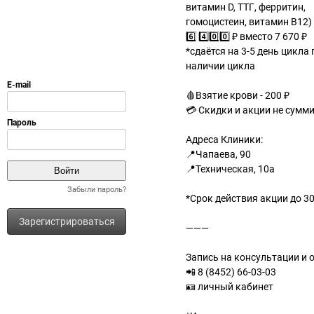
витамин D, ТТГ, ферритин,
гомоцистеин, витамин В12)
6️⃣ 4️⃣0️⃣0️⃣ ₽ вместо 7 670 ₽
*сдаётся на 3-5 день цикла 
наличии цикла
🩸Взятие крови - 200 ₽
💳 Скидки и акции не сумм
Адреса Клиники:
📍Чапаева, 90
📍Техническая, 10а
Забыли пароль?
*Срок действия акции до 30.
Зарегистрироваться
———
Запись на консультации и 
📲 8 (8452) 66-03-03
🪪 личный кабинет