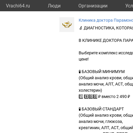
Vrachi64.ru
Люди
Организации
Усл
Клиника доктора Парамоно
🔬 ДИАГНОСТИКА, КОТОР
В КЛИНИКЕ ДОКТОРА ПАР
Выберите комплекс исследо
цене!
🧪 БАЗОВЫЙ МИНИМУМ
(Общий анализ крови, общ
анализ мочи, АЛТ, АСТ, об
холестерин)
1️⃣ 9️⃣0️⃣0️⃣ ₽ вместо 2 490 ₽
🧪 БАЗОВЫЙ СТАНДАРТ
(Общий анализ крови, общ
анализ мочи, глюкоза,
креатинин, АЛТ, АСТ, общи