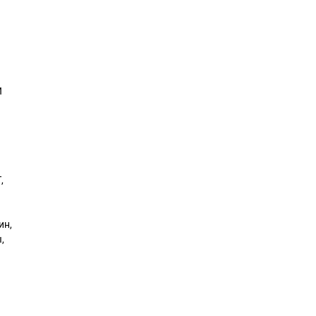
)
Й
,
ин,
,