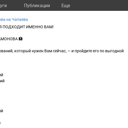
уги
Публикации
Eще
ва на Чапаева
АЯ ПОДХОДИТ ИМЕННО ВАМ!
АМОНОВА 🏥
ваний, который нужен Вам сейчас, — и пройдите его по выгодной
ий
щий
ий
й