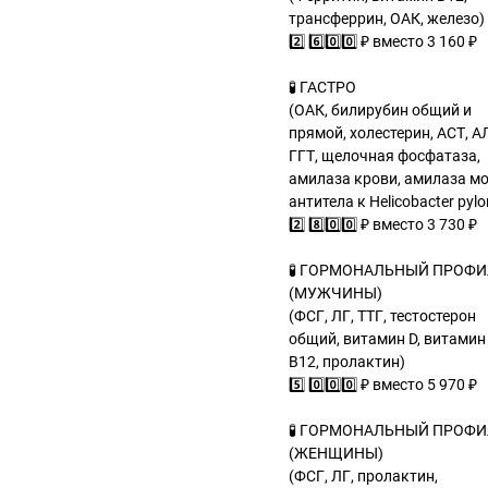
трансферрин, ОАК, железо)
2️⃣ 6️⃣0️⃣0️⃣ ₽ вместо 3 160 ₽
🧪 ГАСТРО
(ОАК, билирубин общий и
прямой, холестерин, АСТ, А
ГГТ, щелочная фосфатаза,
амилаза крови, амилаза мо
антитела к Helicobacter pylor
2️⃣ 8️⃣0️⃣0️⃣ ₽ вместо 3 730 ₽
🧪 ГОРМОНАЛЬНЫЙ ПРОФ
(МУЖЧИНЫ)
(ФСГ, ЛГ, ТТГ, тестостерон
общий, витамин D, витамин
В12, пролактин)
5️⃣ 0️⃣0️⃣0️⃣ ₽ вместо 5 970 ₽
🧪 ГОРМОНАЛЬНЫЙ ПРОФ
(ЖЕНЩИНЫ)
(ФСГ, ЛГ, пролактин,