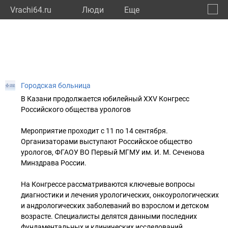
Vrachi64.ru
Люди
Eще
🔔
Сарат
🔍
Городская больница
В Казани продолжается юбилейный XXV Конгресс
Российского общества урологов
Мероприятие проходит с 11 по 14 сентября.
Организаторами выступают Российское общество
урологов, ФГАОУ ВО Первый МГМУ им. И. М. Сеченова
Минздрава России.
На Конгрессе рассматриваются ключевые вопросы
диагностики и лечения урологических, онкоурологических
и андрологических заболеваний во взрослом и детском
возрасте. Специалисты делятся данными последних
фундаментальных и клинических исследований.