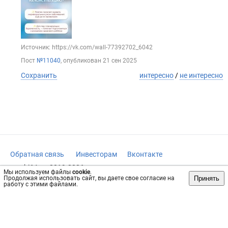
Источник: https://vk.com/wall-77392702_6042
Пост
№11040
, опубликован
21 сен 2025
Сохранить
интересно
/
не интересно
Обратная связь
Инвесторам
Вконтакте
vrachi64.ru, 2019-2026 гг.
Мы используем файлы
cookie
.
Принять
Продолжая использовать сайт, вы даете свое согласие на
Имеются противопоказания, требуется консультация
работу с этими файлами.
специалиста. Информация, представленная на сайте, не
может быть использована для постановки диагноза,
назначения лечения и не заменяет прием врача.
Возрастное ограничение: 18+