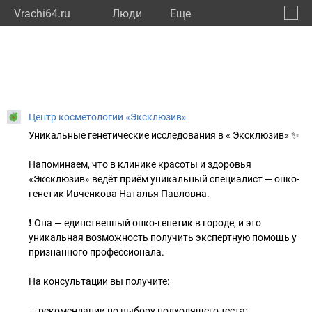
Vrachi64.ru
Люди
Eще
🔔
Сарат
🔍
Центр косметологии «Эксклюзив»
Уникальные генетические исследования в « Эксклюзив» ✨
Напоминаем, что в клинике красоты и здоровья
«Эксклюзив» ведёт приём уникальный специалист — онко-
генетик Ивченкова Наталья Павловна.
❗️ Она — единственный онко-генетик в городе, и это
уникальная возможность получить экспертную помощь у
признанного профессионала.
На консультации вы получите:
— рекомендации по выбору подходящего теста;