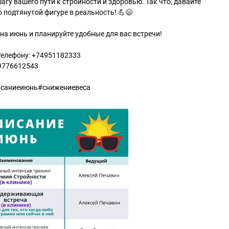
гу вашего пути к стройности и здоровью. Так что, давайте
 подтянутой фигуре в реальность! 💪😄
на июнь и планируйте удобные для вас встречи!
телефону: +74951182333
79776612543
исаниеиюнь#снижениевеса