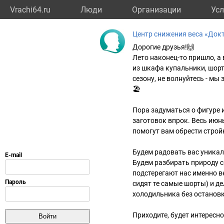
Vrachi64.ru
Люди
Организации
Усл
Центр снижения веса «Док
Дорогие друзья!🙌
Лето наконец-то пришло, а
из шкафа купальники, шорт
сезону, не волнуйтесь - мы
🏖
Пора задуматься о фигуре 
заготовок впрок. Весь июн
помогут вам обрести стройн
Будем радовать вас уникал
Будем разбирать природу с
подстерегают нас именно в
сидят те самые шорты) и де
холодильника без остановк
Приходите, будет интересно