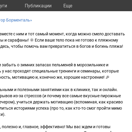
уги
Публикации
Eще
тор Борменталь»
 вместе с ним и тот самый момент, когда можно смело доставать
ы и сарафаны! 🌞 Если ваше тело пока не готово к пляжному
 здесь, чтобы помочь вам превратиться в богов и богинь пляжа!
и забыть о зимних запасах пельменей в морозильнике и
ь у нас проходят специальные тренинги и семинары, которые
ость, мотивацию и, конечно же, хорошее настроение! 🎉
ьными и полезными занятиями как в клинике, так и онлайн.
рывов из-за стрессов (и почему все самые вкусные пирожные
ечером), учиться держать мотивацию (вспоминая, как красиво
литься историями успеха (про то, как кто-то смог пройти мимо
и).
, полезно и, главное, эффективно! Мы вас ждем и готовы