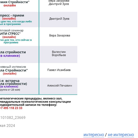
35101082_23669
мая 2024
интересно
/
не интересно