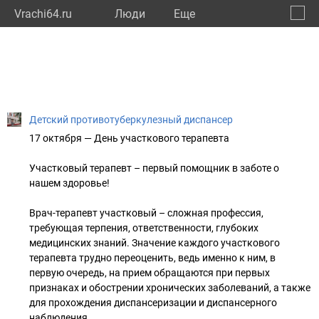
Vrachi64.ru
Люди
Eще
🔔
Сарат
🔍
Детский противотуберкулезный диспансер
17 октября — День участкового терапевта
Участковый терапевт – первый помощник в заботе о
нашем здоровье!
Врач-терапевт участковый – сложная профессия,
требующая терпения, ответственности, глубоких
медицинских знаний. Значение каждого участкового
терапевта трудно переоценить, ведь именно к ним, в
первую очередь, на прием обращаются при первых
признаках и обострении хронических заболеваний, а также
для прохождения диспансеризации и диспансерного
наблюдения.