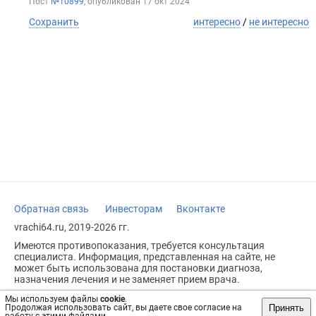
Пост
№10899
, опубликован
17 окт 2024
Сохранить
интересно
/
не интересно
Обратная связь
Инвесторам
Вконтакте
vrachi64.ru, 2019-2026 гг.
Имеются противопоказания, требуется консультация
специалиста. Информация, представленная на сайте, не
может быть использована для постановки диагноза,
назначения лечения и не заменяет прием врача.
Возрастное ограничение: 18+
Мы используем файлы
cookie
.
Принять
Продолжая использовать сайт, вы даете свое согласие на