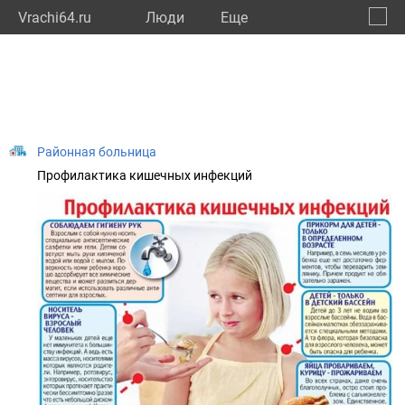
Vrachi64.ru
Люди
Eще
🔔
Сарат
🔍
Районная больница
Профилактика кишечных инфекций