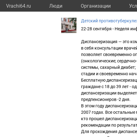
Vrachi64.ru
Люди
Организации
Усл
Детский противотуберкуле
22-28 сентября - Неделя 
Диспансеризация — это ко
в себя консультации враче
позволяет своевременно о
(онкологические; сердечно
системы, сахарный диабет; 
стадии и своевременно нач
Бесплатную диспансеризаци
граждане с 18 до 39 лет - о
диспансеризации выделяет
предпенсионеров -2 дня.
В этом году диспансеризации
2007 годах. Все остальные
кто прошел диспансеризаци
рекомендации по результа
Для прохождения диспансе