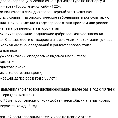
 диспансеризацию можно очно в регистратуре по паспорту и
и через «Госуслуги», службу «122».
и включает в себя два этапа. Первый этап включает
тр, скрининг на онкологические заболевания и консультацию
ния. При выявлении в ходе первого этапа проблем или рисков
иент направляется на второй этап.
бя: анкетирование, подписание добровольного согласия на
о. В зависимости от возраста список медицинских манипуляций
новная часть обследований в рамках первого этапа
 для всех:
ружности талии, определение индекса массы тела;
давления;
удистого риска;
зы и холестерина крови;
зации, далее раз в год с 35 лет);
давления (при первой диспансеризации, далее раз в год с 40 лет);
ушера (для женщин).
до 75 лет к основному списку добавляется общий анализ крови,
меряется каждый год.
ваний всем здоровым и тем, у кого на первом этапе