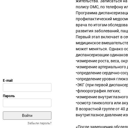
жительства. Записаться на
полису ОМС, по телефону ил
Программа диспансеризаци
профилактический медосмо
врача по итогам обследова
развития заболеваний, пац
Первый этап включает в се
медицинское вмешательств
может меняться. Однако ос
диспансеризации одинакова
•измерение роста, веса, ок
•измерение артериального 
•определение сердечно-сос
•определение уровня глюко
•ЭКГ (при первой диспансери
•флюорография легких;
•измерение внутриглазного 
•осмотр гинеколога или ак
В возрастной группе от 40 
внутриглазное давление из
Забыли пароль?
«После завершения обследо