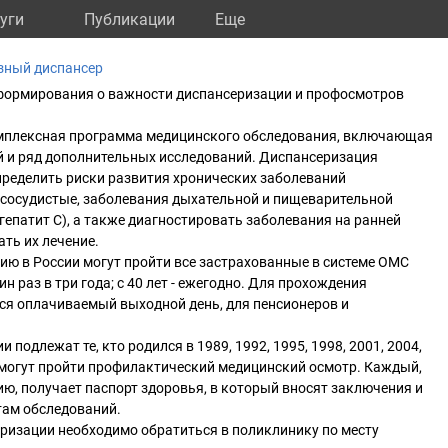
уги
Публикации
Eще
зный диспансер
информирования о важности диспансеризации и профосмотров
мплексная программа медицинского обследования, включающая
й и ряд дополнительных исследований. Диспансеризация
пределить риски развития хронических заболеваний
-сосудистые, заболевания дыхательной и пищеварительной
гепатит С), а также диагностировать заболевания на ранней
ать их лечение.
ю в России могут пройти все застрахованные в системе ОМС
дин раз в три года; с 40 лет - ежегодно. Для прохождения
ся оплачиваемый выходной день, для пенсионеров и
 подлежат те, кто родился в 1989, 1992, 1995, 1998, 2001, 2004,
 могут пройти профилактический медицинский осмотр. Каждый,
ю, получает паспорт здоровья, в который вносят заключения и
там обследований.
ризации необходимо обратиться в поликлинику по месту