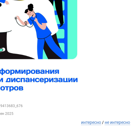
209413683_676
сен 2025
интересно
/
не интересно