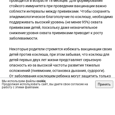
проводится в возрасте 18 месяцев. Для формирования
стойкого иммунитета при проведении вакцинации важно
соблюсти интервалы между прививками. Чтобы сохранять
эпидемиологическое благополучие по коклюшу, необходимо
поддерживать высокий уровень (не менее 95%) охвата
прививками детей, поскольку даже незначительное
снижение уровня охвата прививками приводит к росту
заболеваемости.
Некоторые родители стремятся избежать вакцинации своих
детей против коклюша, при этом забывая, что коклюш для
детей первых двух лет жизни представляет серьезную
опасность из-за высокой частоты развития тяжелых
осложнений (пневмонии, остановка дыхания, судороги).
От заболевания коклюшем ребенка могут защитить только
Мы используем файлы
прививки, проведенные в оптимальные сроки. Не следует
cookie
.
Принять
Продолжая использовать сайт, вы даете свое согласие на
откладывать начало вакцинации и без основания
работу с этими файлами.
увеличивать интервалы между прививками!
Отдел эпидемиологического надзора и санитарной охраны
территории
Источник: https://vk.com/wall-204111823_1297