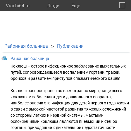
Vrachi64.ru
Люди
Eще
🔔
Сарат
🔍
Районная больница
Публикации
▷
Районная больница
Коклюш – острое инфекционное заболевание дыхательных
путей, сопровождающееся воспалением гортани, трахеи,
бронхов и развитием приступов спазматического кашля.
Коклюш распространен во всех странах мира, чаще всего
коклюшем заболевают дети дошкольного возраста,
наиболее опасна эта инфекция для детей первого года жизни
в связи с высокой частотой развития тяжелых осложнений
со стороны легких и нервной системы. Частыми
осложнениями коклюша являются пневмонии и стеноз
гортани, приводящие к дыхательной недостаточности.